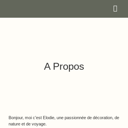
Les Prof
Nos Réal
Nous Cont
A Propos
Bonjour, moi c’est Elodie, une passionnée de décoration, de
nature et de voyage.