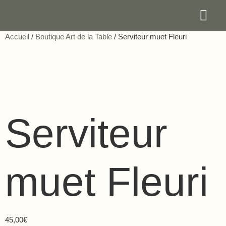
Accueil
/
Boutique Art de la Table
/ Serviteur muet Fleuri
Les Prof
Nos Réal
Nous Cont
Serviteur
muet Fleuri
45,00
€